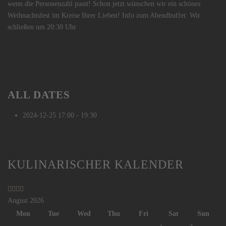
wenn die Personenzahl passt! Schon jetzt wünschen wir ein schönes
Weihnachtsfest im Kreise Ihrer Lieben! Info zum Abendbuffet: Wir
schließen um 20:30 Uhr
ALL DATES
2024-12-25
17:00 - 19:30
Previous
Previous
Next
Next
KULINARISCHER KALENDER
Year
Month
Year
Month
August 2026
Mon
Tue
Wed
Thu
Fri
Sat
Sun