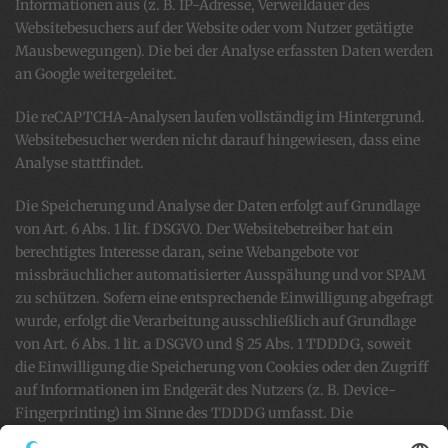
Informationen aus (z. B. IP-Adresse, Verweildauer des
Websitebesuchers auf der Website oder vom Nutzer getätigte
Mausbewegungen). Die bei der Analyse erfassten Daten werden
an Google weitergeleitet.
Die reCAPTCHA-Analysen laufen vollständig im Hintergrund.
Websitebesucher werden nicht darauf hingewiesen, dass eine
Analyse stattfindet.
Die Speicherung und Analyse der Daten erfolgt auf Grundlage
von Art. 6 Abs. 1 lit. f DSGVO. Der Websitebetreiber hat ein
berechtigtes Interesse daran, seine Webangebote vor
missbräuchlicher automatisierter Ausspähung und vor SPAM
zu schützen. Sofern eine entsprechende Einwilligung abgefragt
wurde, erfolgt die Verarbeitung ausschließlich auf Grundlage
von Art. 6 Abs. 1 lit. a DSGVO und § 25 Abs. 1 TDDDG, soweit
die Einwilligung die Speicherung von Cookies oder den Zugriff
auf Informationen im Endgerät des Nutzers (z. B. Device-
Fingerprinting) im Sinne des TDDDG umfasst. Die
Einwilligung ist jederzeit widerrufbar.