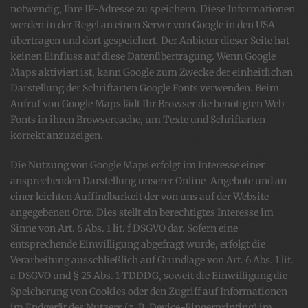
notwendig, Ihre IP-Adresse zu speichern. Diese Informationen
werden in der Regel an einen Server von Google in den USA
übertragen und dort gespeichert. Der Anbieter dieser Seite hat
keinen Einfluss auf diese Datenübertragung. Wenn Google
Maps aktiviert ist, kann Google zum Zwecke der einheitlichen
Darstellung der Schriftarten Google Fonts verwenden. Beim
Aufruf von Google Maps lädt Ihr Browser die benötigten Web
Fonts in ihren Browsercache, um Texte und Schriftarten
korrekt anzuzeigen.
Die Nutzung von Google Maps erfolgt im Interesse einer
ansprechenden Darstellung unserer Online-Angebote und an
einer leichten Auffindbarkeit der von uns auf der Website
angegebenen Orte. Dies stellt ein berechtigtes Interesse im
Sinne von Art. 6 Abs. 1 lit. f DSGVO dar. Sofern eine
entsprechende Einwilligung abgefragt wurde, erfolgt die
Verarbeitung ausschließlich auf Grundlage von Art. 6 Abs. 1 lit.
a DSGVO und § 25 Abs. 1 TDDDG, soweit die Einwilligung die
Speicherung von Cookies oder den Zugriff auf Informationen
im Endgerät des Nutzers (z. B. Device-Fingerprinting) im