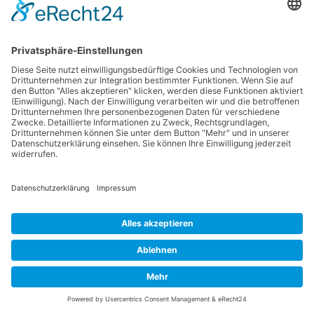
Weitere Informationen zu Google reCAPTCHA entnehmen Sie
den Google-Datenschutzbestimmungen und den Google
Nutzungsbedingungen unter folgenden Links:
https://policies.google.com/privacy?hl=de
und
https://policies.google.com/terms?hl=de
.
Das Unternehmen verfügt über eine Zertifizierung nach dem
„EU-US Data Privacy Framework“ (DPF). Der DPF ist ein
Übereinkommen zwischen der Europäischen Union und den
USA, der die Einhaltung europäischer Datenschutzstandards
bei Datenverarbeitungen in den USA gewährleisten soll. Jedes
nach dem DPF zertifizierte Unternehmen verpflichtet sich,
diese Datenschutzstandards einzuhalten. Weitere
Informationen hierzu erhalten Sie vom Anbieter unter
folgendem Link:
https://www.dataprivacyframework.gov/participant/5780
.
7. eCommerce und Zahlungs­anbieter