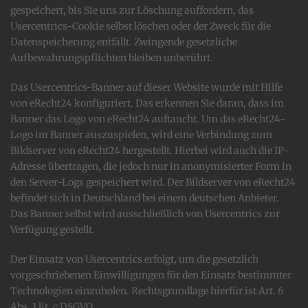
gespeichert, bis Sie uns zur Löschung auffordern, das
Usercentrics-Cookie selbst löschen oder der Zweck für die
Datenspeicherung entfällt. Zwingende gesetzliche
Aufbewahrungspflichten bleiben unberührt.
Das Usercentrics-Banner auf dieser Website wurde mit Hilfe
von eRecht24 konfiguriert. Das erkennen Sie daran, dass im
Banner das Logo von eRecht24 auftaucht. Um das eRecht24-
Logo im Banner auszuspielen, wird eine Verbindung zum
Bildserver von eRecht24 hergestellt. Hierbei wird auch die IP-
Adresse übertragen, die jedoch nur in anonymisierter Form in
den Server-Logs gespeichert wird. Der Bildserver von eRecht24
befindet sich in Deutschland bei einem deutschen Anbieter.
Das Banner selbst wird ausschließlich von Usercentrics zur
Verfügung gestellt.
Der Einsatz von Usercentrics erfolgt, um die gesetzlich
vorgeschriebenen Einwilligungen für den Einsatz bestimmter
Technologien einzuholen. Rechtsgrundlage hierfür ist Art. 6
Abs. 1 lit. c DSGVO.