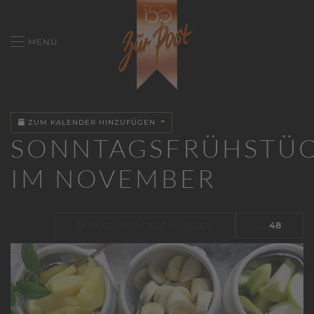
MENÜ
ZUM KALENDER HINZUFÜGEN
SONNTAGSFRÜHSTÜ
IM NOVEMBER
BUCHUNG GESCHLOSSEN
48